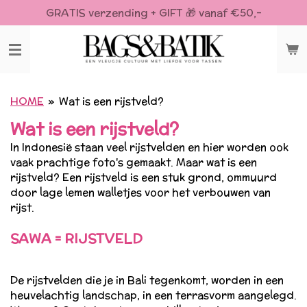
GRATIS verzending + GIFT 🎁 vanaf €50,-
Ga
direct
naar
de
hoofdinhoud
HOME
»
Wat is een rijstveld?
Wat is een rijstveld?
In Indonesië staan veel rijstvelden en hier worden ook
vaak prachtige foto's gemaakt. Maar wat is een
rijstveld? Een rijstveld is een stuk grond, ommuurd
door lage lemen walletjes voor het verbouwen van
rijst.
SAWA = RIJSTVELD
De rijstvelden die je in Bali tegenkomt, worden in een
heuvelachtig landschap, in een terrasvorm aangelegd.