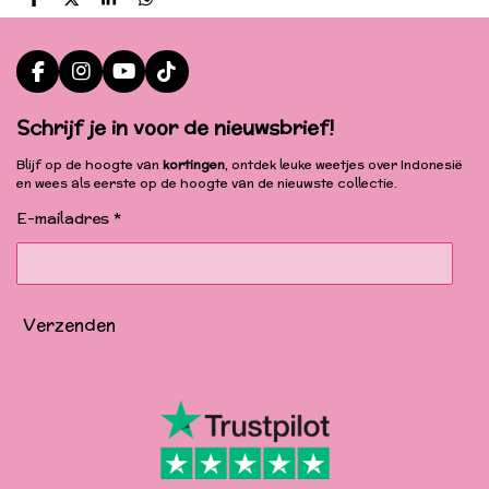
D
D
S
D
e
e
h
e
l
e
a
l
e
l
r
e
n
e
n
F
I
Y
T
a
n
o
i
c
s
u
k
Schrijf je in voor de nieuwsbrief!
e
t
T
T
b
a
u
o
Blijf op de hoogte van
kortingen
, ontdek leuke weetjes over Indonesië
o
g
b
k
en wees als eerste op de hoogte van de nieuwste collectie.
o
r
e
k
a
E-mailadres *
m
Verzenden