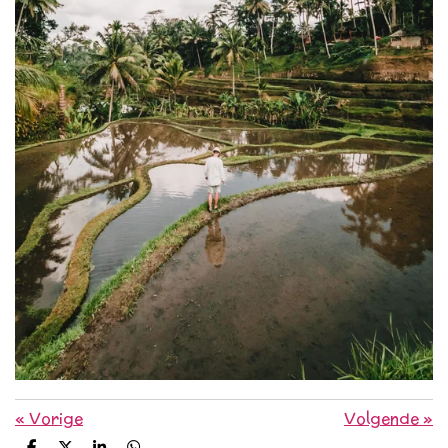
«
Vorige
Volgende
»