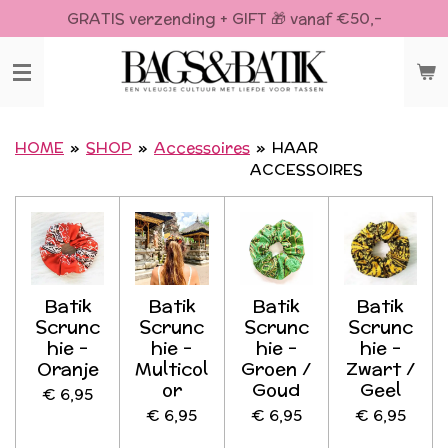
GRATIS verzending + GIFT 🎁 vanaf €50,-
Ga
direct
naar
de
hoofdinhoud
HOME
»
SHOP
»
Accessoires
»
HAAR
ACCESSOIRES
Batik
Batik
Batik
Batik
Scrunc
Scrunc
Scrunc
Scrunc
hie -
hie -
hie -
hie -
Oranje
Multicol
Groen /
Zwart /
or
Goud
Geel
€ 6,95
€ 6,95
€ 6,95
€ 6,95