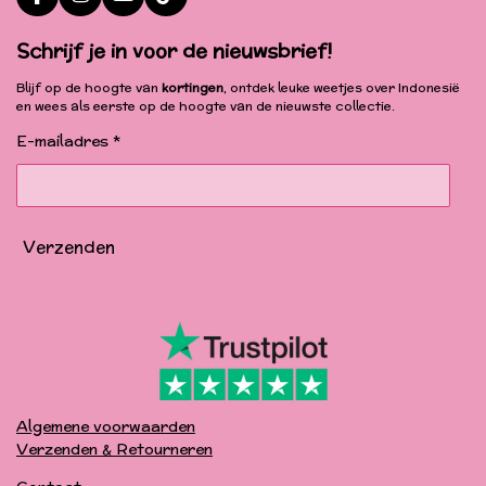
F
I
Y
T
a
n
o
i
c
s
u
k
Schrijf je in voor de nieuwsbrief!
e
t
T
T
b
a
u
o
Blijf op de hoogte van
kortingen
, ontdek leuke weetjes over Indonesië
o
g
b
k
en wees als eerste op de hoogte van de nieuwste collectie.
o
r
e
k
a
E-mailadres *
m
Verzenden
Algemene voorwaarden
Verzenden & Retourneren