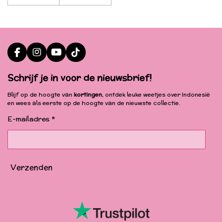
F
I
Y
T
a
n
o
i
c
s
u
k
Schrijf je in voor de nieuwsbrief!
e
t
T
T
b
a
u
o
Blijf op de hoogte van
kortingen
, ontdek leuke weetjes over Indonesië
o
g
b
k
en wees als eerste op de hoogte van de nieuwste collectie.
o
r
e
k
a
E-mailadres *
m
Verzenden