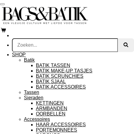
Ga
direct
naar
de
hoofdinhoud
SHOP
Batik
BATIK TASSEN
BATIK MAKE-UP TASJES
BATIK SCRUNCHIES
BATIK SJAAL
BATIK ACCESSOIRES
Tassen
Sieraden
KETTINGEN
ARMBANDEN
OORBELLEN
Accessoires
HAAR ACCESSOIRES
PORTEMONNEES