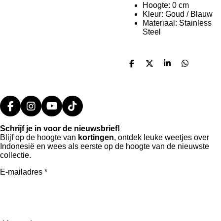
Hoogte: 0 cm
Kleur: Goud / Blauw
Materiaal: Stainless
Steel
D
D
S
D
e
e
h
e
l
e
a
l
e
l
r
e
n
e
n
F
I
Y
T
a
n
o
i
Schrijf je in voor de nieuwsbrief!
c
s
u
k
Blijf op de hoogte van
kortingen
, ontdek leuke weetjes over
e
t
T
T
Indonesië en wees als eerste op de hoogte van de nieuwste
b
a
u
o
collectie.
o
g
b
k
o
r
e
E-mailadres *
k
a
m