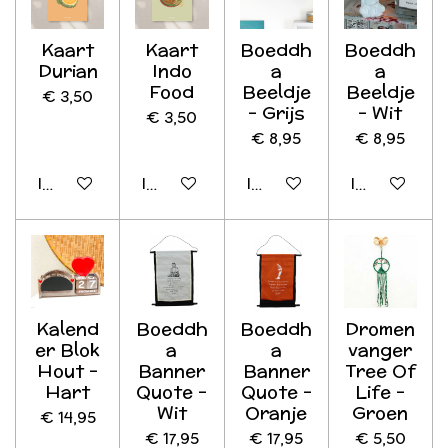
Kaart
Kaart
Boeddh
Boeddh
Durian
Indo
a
a
Food
Beeldje
Beeldje
€ 3,50
- Grijs
- Wit
€ 3,50
€ 8,95
€ 8,95
In winkelwagen
In winkelwagen
In winkelwagen
In winkelwag
Kalend
Boeddh
Boeddh
Dromen
er Blok
a
a
vanger
Hout -
Banner
Banner
Tree Of
Hart
Quote -
Quote -
Life -
Wit
Oranje
Groen
€ 14,95
€ 17,95
€ 17,95
€ 5,50