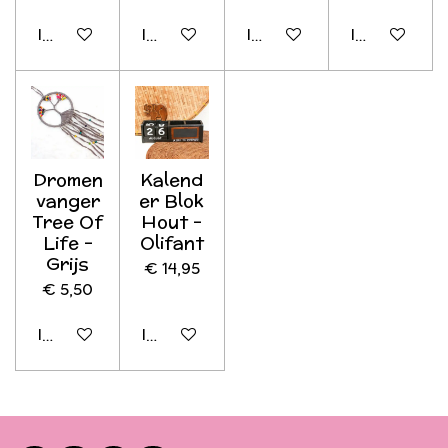
In winkelwagen
In winkelwagen
In winkelwagen
In winkelwag
Dromen
Kalend
vanger
er Blok
Tree Of
Hout -
Life -
Olifant
Grijs
€ 14,95
€ 5,50
In winkelwagen
In winkelwagen