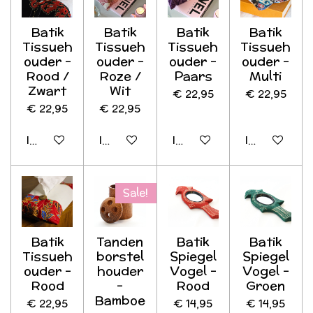
Batik
Batik
Batik
Batik
Tissueh
Tissueh
Tissueh
Tissueh
ouder -
ouder -
ouder -
ouder -
Rood /
Roze /
Paars
Multi
Zwart
Wit
€ 22,95
€ 22,95
€ 22,95
€ 22,95
In winkelwagen
In winkelwagen
In winkelwagen
In winkelwag
Sale!
Batik
Tanden
Batik
Batik
Tissueh
borstel
Spiegel
Spiegel
ouder -
houder
Vogel -
Vogel -
Rood
-
Rood
Groen
Bamboe
€ 22,95
€ 14,95
€ 14,95