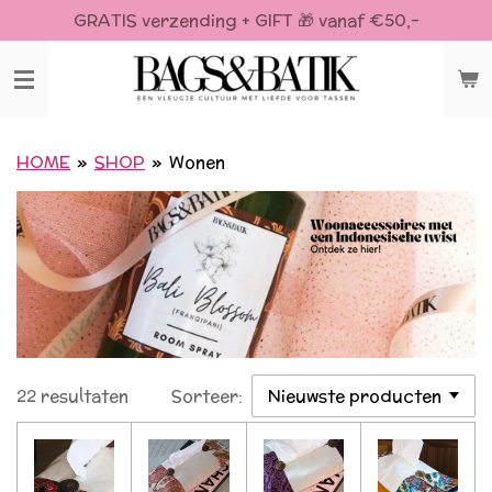
GRATIS verzending + GIFT 🎁 vanaf €50,-
Ga
direct
naar
de
hoofdinhoud
HOME
»
SHOP
»
Wonen
22 resultaten
Sorteer: