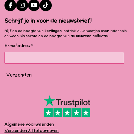
F
I
Y
T
a
n
o
i
c
s
u
k
Schrijf je in voor de nieuwsbrief!
e
t
T
T
b
a
u
o
Blijf op de hoogte van
kortingen
, ontdek leuke weetjes over Indonesië
o
g
b
k
en wees als eerste op de hoogte van de nieuwste collectie.
o
r
e
k
a
E-mailadres *
m
Verzenden
Algemene voorwaarden
Verzenden & Retourneren