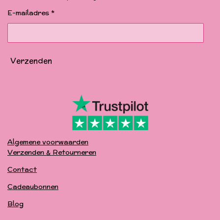
o
r
e
k
a
E-mailadres *
m
Verzenden
Algemene voorwaarden
Verzenden & Retourneren
Contact
Cadeaubonnen
Blog