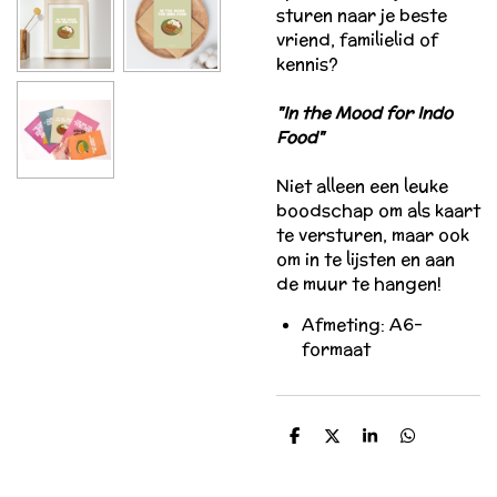
sturen naar je beste
vriend, familielid of
kennis?
"In the Mood for Indo
Food"
Niet alleen een leuke
boodschap om als kaart
te versturen, maar ook
om in te lijsten en aan
de muur te hangen!
Afmeting: A6-
formaat
D
D
S
D
e
e
h
e
l
e
a
l
e
l
r
e