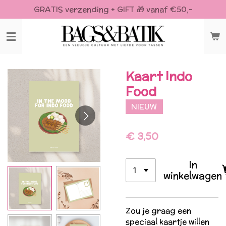
GRATIS verzending + GIFT 🎁 vanaf €50,-
Ga
direct
naar
de
hoofdinhoud
Kaart Indo
Food
NIEUW
€ 3,50
In
winkelwagen
Zou je graag een
speciaal kaartje willen