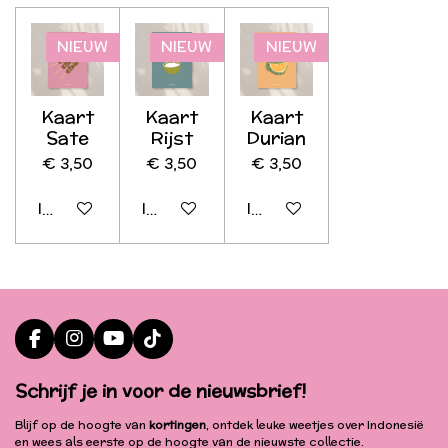
n
e
n
NIEUW
NIEUW
NIEUW
Kaart
Kaart
Kaart
Sate
Rijst
Durian
€ 3,50
€ 3,50
€ 3,50
In winkelwagen
In winkelwagen
In winkelwagen
F
I
Y
T
a
n
o
i
c
s
u
k
Schrijf je in voor de nieuwsbrief!
e
t
T
T
b
a
u
o
Blijf op de hoogte van
kortingen
, ontdek leuke weetjes over Indonesië
o
g
b
k
en wees als eerste op de hoogte van de nieuwste collectie.