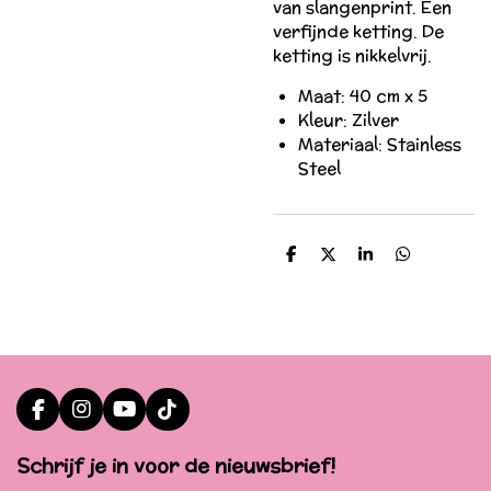
van slangenprint. Een
verfijnde ketting. De
ketting is nikkelvrij.
Maat: 40 cm x 5
Kleur: Zilver
Materiaal: Stainless
Steel
D
D
S
D
e
e
h
e
l
e
a
l
e
l
r
e
n
e
n
F
I
Y
T
a
n
o
i
c
s
u
k
Schrijf je in voor de nieuwsbrief!
e
t
T
T