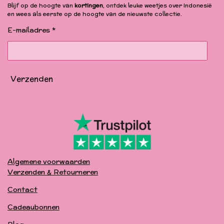
b
a
u
o
Blijf op de hoogte van
kortingen
, ontdek leuke weetjes over Indonesië
o
g
b
k
en wees als eerste op de hoogte van de nieuwste collectie.
o
r
e
k
a
E-mailadres *
m
Verzenden
Algemene voorwaarden
Verzenden & Retourneren
Contact
Cadeaubonnen