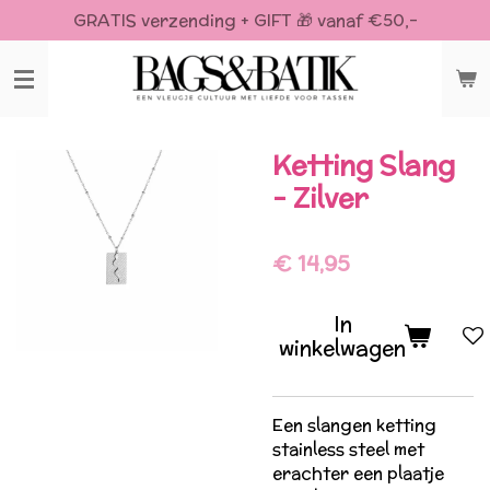
GRATIS verzending + GIFT 🎁 vanaf €50,-
Ga
direct
naar
de
hoofdinhoud
Ketting Slang
- Zilver
€ 14,95
In
winkelwagen
Een slangen ketting
stainless steel met
erachter een plaatje