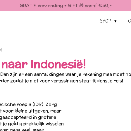
GRATIS verzending + GIFT 🎁 vanaf €50,-
SHOP
O
!
 naar Indonesië!
? Dan zijn er een aantal dingen waar je rekening mee moet h
er zodat je niet voor verassingen staat tijdens je reis!
esische roepia (IDR). Zorg
t voor kleine uitgaven, maar
geaccepteerd in grotere
 je geld gemakkelijk wisselen
overigens veel, maar