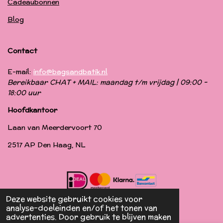
Cadeaubonnen
Blog
Contact
E-mail:
info@bagsandbatik.nl
Bereikbaar CHAT + MAIL: maandag t/m vrijdag | 09:00 -
18:00 uur
Hoofdkantoor
Laan van Meerdervoort 70
2517 AP Den Haag, NL
Deze website gebruikt cookies voor
© 2019 - 2024 Bags & Batik
analyse-doeleinden en/of het tonen van
advertenties. Door gebruik te blijven maken