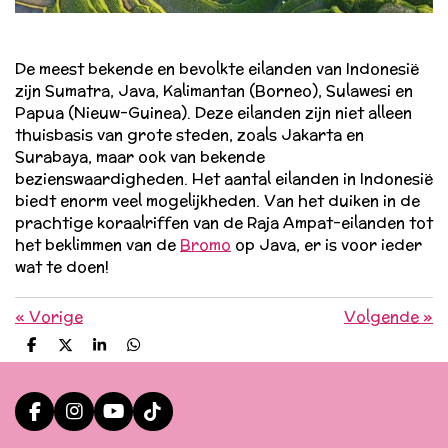
De meest bekende en bevolkte eilanden van Indonesië
zijn Sumatra, Java, Kalimantan (Borneo), Sulawesi en
Papua (Nieuw-Guinea). Deze eilanden zijn niet alleen
thuisbasis van grote steden, zoals Jakarta en
Surabaya, maar ook van bekende
bezienswaardigheden. Het aantal eilanden in Indonesië
biedt enorm veel mogelijkheden. Van het duiken in de
prachtige koraalriffen van de Raja Ampat-eilanden tot
het beklimmen van de
Bromo
op Java, er is voor ieder
wat te doen!
«
Vorige
Volgende
»
D
D
S
D
e
e
h
e
l
e
a
l
e
l
r
e
n
e
n
F
I
Y
T
a
n
o
i