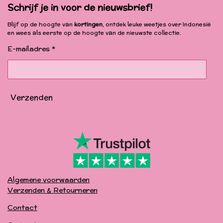
c
s
u
k
Schrijf je in voor de nieuwsbrief!
e
t
T
T
b
a
u
o
Blijf op de hoogte van
kortingen
, ontdek leuke weetjes over Indonesië
o
g
b
k
en wees als eerste op de hoogte van de nieuwste collectie.
o
r
e
k
a
E-mailadres *
m
Verzenden
Algemene voorwaarden
Verzenden & Retourneren
Contact