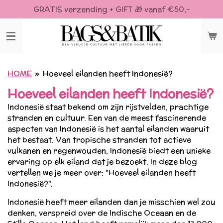
GRATIS verzending + GIFT 🎁 vanaf €50,-
Ga
direct
naar
de
hoofdinhoud
HOME
»
Hoeveel eilanden heeft Indonesië?
Hoeveel eilanden heeft Indonesië?
Indonesië staat bekend om zijn rijstvelden, prachtige
stranden en cultuur. Een van de meest fascinerende
aspecten van Indonesië is het aantal eilanden waaruit
het bestaat. Van tropische stranden tot actieve
vulkanen en regenwouden, Indonesië biedt een unieke
ervaring op elk eiland dat je bezoekt. In deze blog
vertellen we je meer over: "Hoeveel eilanden heeft
Indonesië?".
Indonesië heeft meer eilanden dan je misschien wel zou
denken, verspreid over de Indische Oceaan en de