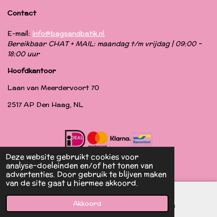
Contact
E-mail:
info@bagsandbatik.nl
Bereikbaar CHAT + MAIL: maandag t/m vrijdag | 09:00 -
18:00 uur
Hoofdkantoor
Laan van Meerdervoort 70
2517 AP Den Haag, NL
Deze website gebruikt cookies voor
© 2019 - 2024 Bags & Batik
analyse-doeleinden en/of het tonen van
advertenties. Door gebruik te blijven maken
van de site gaat u hiermee akkoord.
Akkoord
E-mailadres
Instagram