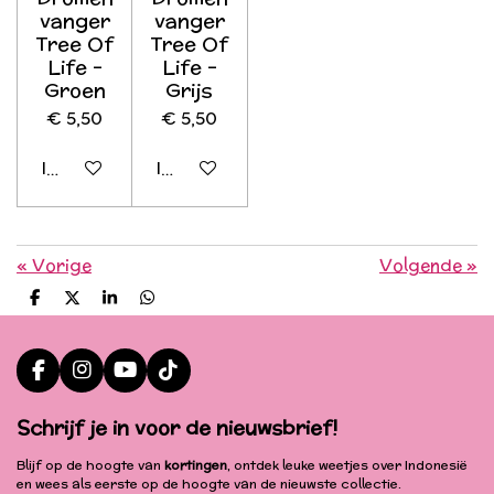
vanger
vanger
Tree Of
Tree Of
Life -
Life -
Groen
Grijs
€ 5,50
€ 5,50
In winkelwagen
In winkelwagen
«
Vorige
Volgende
»
D
D
S
D
e
e
h
e
l
e
a
l
e
l
r
e
n
e
n
F
I
Y
T
a
n
o
i
c
s
u
k
Schrijf je in voor de nieuwsbrief!
e
t
T
T
b
a
u
o
Blijf op de hoogte van
kortingen
, ontdek leuke weetjes over Indonesië
o
g
b
k
en wees als eerste op de hoogte van de nieuwste collectie.