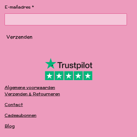
o
r
e
k
a
E-mailadres *
m
Verzenden
Algemene voorwaarden
Verzenden & Retourneren
Contact
Cadeaubonnen
Blog