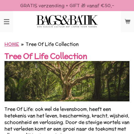
GRATIS verzending + GIFT 🎁 vanaf €50,-
Ga
direct
naar
de
hoofdinhoud
HOME
»
Tree Of Life Collection
Tree Of Life Collection
Tree Of Life: ook wel de levensboom, heeft een
betekenis van het leven, bescherming, kracht, wijsheid,
schoonheid en verlossing. Door de stevige wortels van
het verleden komt er een groei naar de toekomst met