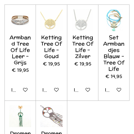
Armban
Ketting
Ketting
Set
d Tree
Tree Of
Tree Of
Armban
Of Life
Life -
Life -
djes
Leer -
Goud
Zilver
Blauw -
Grijs
Tree Of
€ 19,95
€ 19,95
Life
€ 19,95
€ 14,95
In winkelwagen
In winkelwagen
In winkelwagen
In winkelwag
Dromen
Dromen