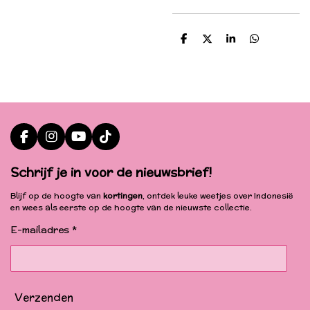
D
D
S
D
e
e
h
e
l
e
a
l
e
l
r
e
n
e
n
F
I
Y
T
a
n
o
i
c
s
u
k
Schrijf je in voor de nieuwsbrief!
e
t
T
T
b
a
u
o
Blijf op de hoogte van
kortingen
, ontdek leuke weetjes over Indonesië
o
g
b
k
en wees als eerste op de hoogte van de nieuwste collectie.
o
r
e
k
a
E-mailadres *
m
Verzenden