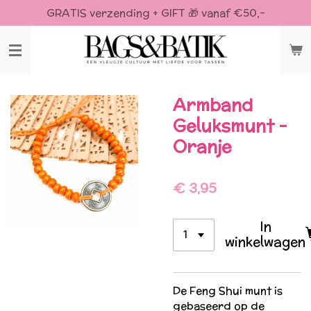
GRATIS verzending + GIFT 🎁 vanaf €50,-
Ga
direct
naar
de
hoofdinhoud
Armband
Geluksmunt -
Oranje
€ 3,95
In
winkelwagen
De Feng Shui munt is
gebaseerd op de