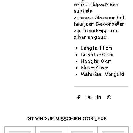
een schildpad? Een
subtiele
zomerse
vibe
voor het
hele jaar! De oorbellen
zijn te verkrijgen in
zilver en goud.
Lengte: 1,1 cm
Breedte: 0 cm
Hoogte: 0 cm
Kleur: Zilver
Materiaal: Verguld
D
D
S
D
e
e
h
e
l
e
a
l
e
l
r
e
n
e
n
DIT VIND JE MISSCHIEN OOK LEUK