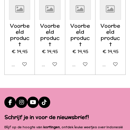
Voorbe
Voorbe
Voorbe
Voorbe
eld
eld
eld
eld
produc
produc
produc
produc
t
t
t
t
€ 14,45
€ 14,45
€ 14,45
€ 14,45
Uitgeschakeld
Uitgeschakeld
Uitgeschakeld
Uitgeschake
F
I
Y
T
a
n
o
i
c
s
u
k
Schrijf je in voor de nieuwsbrief!
e
t
T
T
b
a
u
o
Blijf op de hoogte van
kortingen
, ontdek leuke weetjes over Indonesië