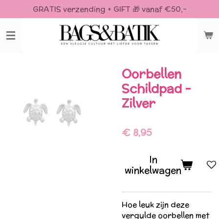
GRATIS verzending + GIFT 🎁 vanaf €50,-
Ga
direct
naar
de
hoofdinhoud
Oorbellen
Schildpad -
Zilver
€ 8,95
In
winkelwagen
Hoe leuk zijn deze
vergulde oorbellen met