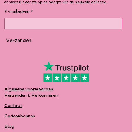
o
g
b
k
en wees als eerste op de hoogte van de nieuwste collectie.
o
r
e
k
a
E-mailadres *
m
Verzenden
Algemene voorwaarden
Verzenden & Retourneren
Contact
Cadeaubonnen
Blog