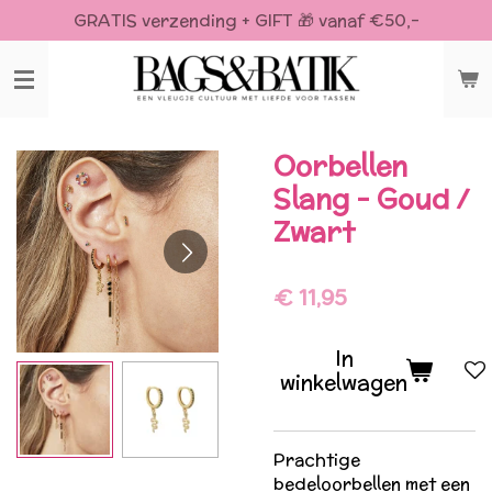
GRATIS verzending + GIFT 🎁 vanaf €50,-
Ga
direct
naar
de
hoofdinhoud
Oorbellen
Slang - Goud /
Zwart
€ 11,95
In
winkelwagen
Prachtige
bedeloorbellen met een