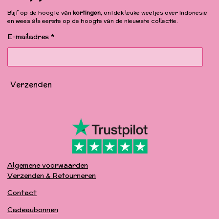
e
t
T
T
b
a
u
o
Blijf op de hoogte van
kortingen
, ontdek leuke weetjes over Indonesië
o
g
b
k
en wees als eerste op de hoogte van de nieuwste collectie.
o
r
e
k
a
E-mailadres *
m
Verzenden
Algemene voorwaarden
Verzenden & Retourneren
Contact
Cadeaubonnen