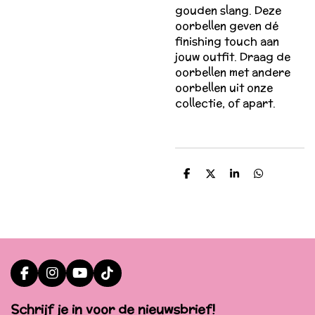
gouden slang. Deze
oorbellen geven dé
finishing touch aan
jouw outfit. Draag de
oorbellen met andere
oorbellen uit onze
collectie, of apart.
D
D
S
D
e
e
h
e
l
e
a
l
e
l
r
e
n
e
n
F
I
Y
T
a
n
o
i
c
s
u
k
Schrijf je in voor de nieuwsbrief!