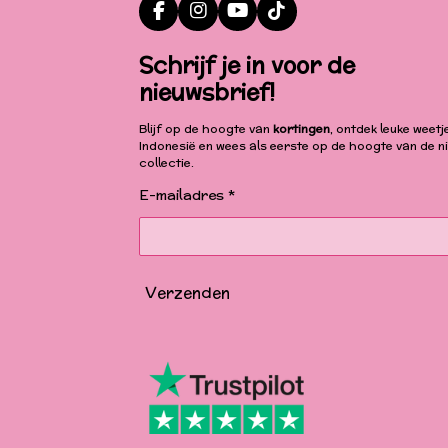
F
I
Y
T
a
n
o
i
c
s
u
k
Schrijf je in voor de
e
t
T
T
nieuwsbrief!
b
a
u
o
o
g
b
k
o
r
e
Blijf op de hoogte van
kortingen
, ontdek leuke weetj
k
a
Indonesië en wees als eerste op de hoogte van de n
m
collectie.
E-mailadres *
Verzenden