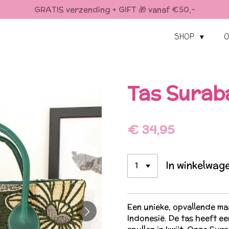
GRATIS verzending + GIFT 🎁 vanaf €50,-
SHOP
O
Tas Surab
€ 34,95
In winkelwag
Een unieke, opvallende ma
Indonesië. De tas heeft ee