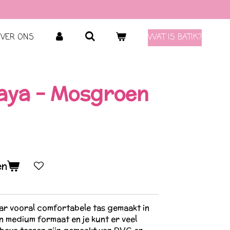
VER ONS
WAT IS BATIK?
aya - Mosgroen
en
ar vooral comfortabele tas gemaakt in
n medium formaat en je kunt er veel