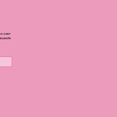
es over
ieuwste