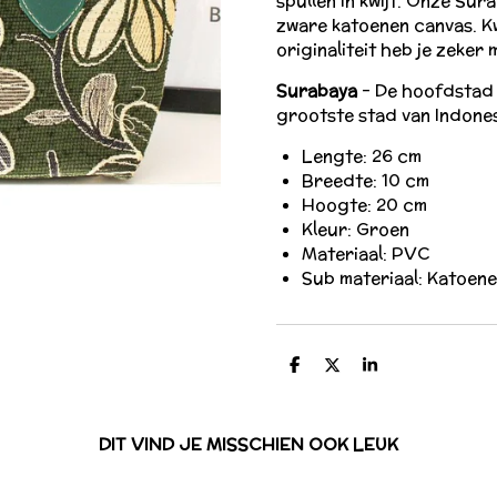
spullen in kwijt. Onze Su
zware katoenen canvas. Kwa
originaliteit heb je zeker
Surabaya
- De hoofdstad
grootste stad van Indone
Lengte: 26 cm
Breedte: 10 cm
Hoogte: 20 cm
Kleur: Groen
Materiaal: PVC
Sub materiaal: Katoen
D
D
S
e
e
h
l
e
a
e
l
r
n
e
DIT VIND JE MISSCHIEN OOK LEUK