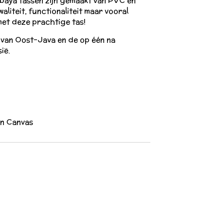
rabaya tassen zijn gemaakt van PVC en
liteit, functionaliteit maar vooral
 met deze prachtige tas!
 van Oost-Java en de op één na
sië.
en Canvas