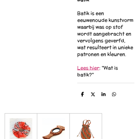
Batik is een
eeuwenoude kunstvorm
waarbij was op stof
wordt aangebracht en
vervolgens geverfd,
wat resulteert in unieke
patronen en kleuren.
Lees hier
: ''Wat is
batik?''
D
D
S
D
e
e
h
e
l
e
a
l
e
l
r
e
n
e
n