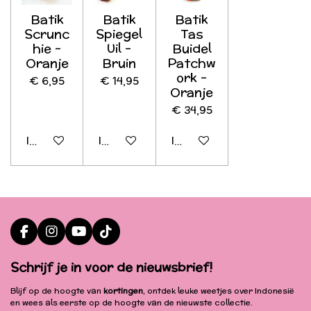
Batik
Batik
Batik
Scrunc
Spiegel
Tas
hie -
Uil -
Buidel
Oranje
Bruin
Patchw
ork -
€ 6,95
€ 14,95
Oranje
€ 34,95
In winkelwagen
In winkelwagen
In winkelwagen
F
I
Y
T
a
n
o
i
c
s
u
k
Schrijf je in voor de nieuwsbrief!
e
t
T
T
b
a
u
o
Blijf op de hoogte van
kortingen
, ontdek leuke weetjes over Indonesië
o
g
b
k
en wees als eerste op de hoogte van de nieuwste collectie.