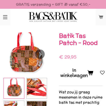
GRATIS verzending + GIFT 🎁 vanaf €50,-
Ga
direct
naar
de
hoofdinhoud
Batik Tas
Patch - Rood
€ 29,95
In
winkelwagen
Wat zou jij graag
meenemen in deze ruime
batik tas met prachtig