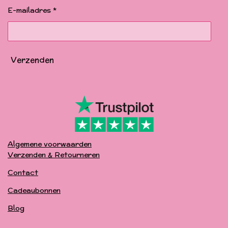
o
r
e
k
a
E-mailadres *
m
Verzenden
Algemene voorwaarden
Verzenden & Retourneren
Contact
Cadeaubonnen
Blog