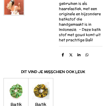
gebruiken is als
haarelastiek, met een
originele en bijzondere
batikstof die
handgemaakt is in
Indonesië. -
Deze batik
stof met goud komt uit
het prachtige Bali!
D
D
S
D
e
e
h
e
l
e
a
l
e
l
r
e
n
e
n
DIT VIND JE MISSCHIEN OOK LEUK
Batik
Batik