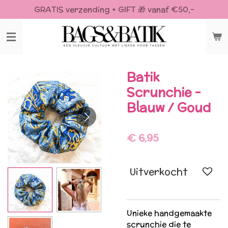
GRATIS verzending + GIFT 🎁 vanaf €50,-
Ga
direct
naar
de
hoofdinhoud
Batik
Scrunchie -
Blauw / Goud
€ 6,95
Uitverkocht
Unieke handgemaakte
scrunchie die te