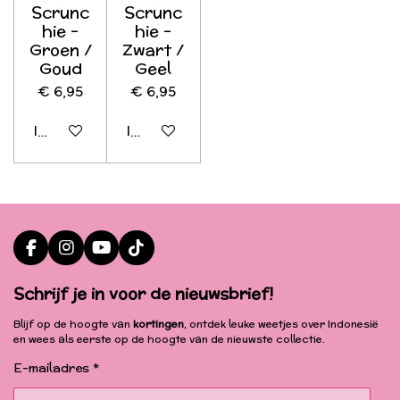
Scrunc
Scrunc
hie -
hie -
Groen /
Zwart /
Goud
Geel
€ 6,95
€ 6,95
In winkelwagen
In winkelwagen
F
I
Y
T
a
n
o
i
c
s
u
k
Schrijf je in voor de nieuwsbrief!
e
t
T
T
b
a
u
o
Blijf op de hoogte van
kortingen
, ontdek leuke weetjes over Indonesië
o
g
b
k
en wees als eerste op de hoogte van de nieuwste collectie.
o
r
e
k
a
E-mailadres *
m