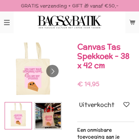
GRATIS verzending + GIFT 🎁 vanaf €50,-
Ga
direct
naar
de
hoofdinhoud
Canvas Tas
Spekkoek - 38
x 42 cm
€ 14,95
Uitverkocht
Een onmisbare
toevoeging aan je