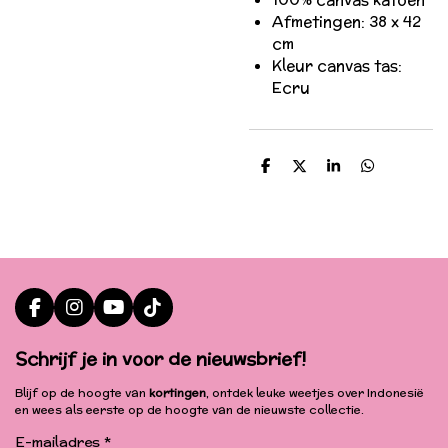
Afmetingen: 38 x 42
cm
Kleur canvas tas:
Ecru
D
D
S
D
e
e
h
e
l
e
a
l
e
l
r
e
n
e
n
F
I
Y
T
a
n
o
i
c
s
u
k
Schrijf je in voor de nieuwsbrief!
e
t
T
T
b
a
u
o
Blijf op de hoogte van
kortingen
, ontdek leuke weetjes over Indonesië
o
g
b
k
en wees als eerste op de hoogte van de nieuwste collectie.
o
r
e
k
a
E-mailadres *